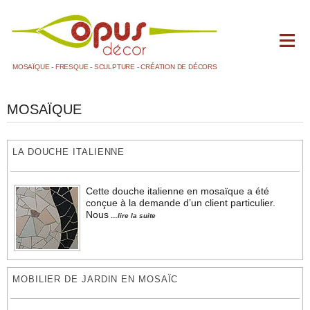
MOSAÏQUE - FRESQUE - SCULPTURE - CRÉATION DE DÉCORS
ACCUEIL
MOSAÏQUE
BLOG
+
DOMAINES D'ACTIVITÉS
LA DOUCHE ITALIENNE
LA FRESQUE PEINTE
LA MOSAÏQUE
Cette douche italienne en mosaïque a été
conçue à la demande d’un client particulier.
1 SALLE DE BAIN
Nous
…lire la suite
2 AUTRES
LA SCULPTURE ET LE MOULAGE
LE MAQUETTISME
MOBILIER DE JARDIN EN MOSAÏC
LES DÉCORS