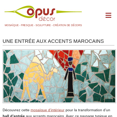
MOSAÏQUE - FRESQUE - SCULPTURE - CRÉATION DE DÉCORS
ACCUEIL
UNE ENTRÉE AUX ACCENTS MAROCAINS
BLOG
+
DOMAINES D'ACTIVITÉS
LA FRESQUE PEINTE
LA MOSAÏQUE
1 SALLE DE BAIN
2 AUTRES
LA SCULPTURE ET LE MOULAGE
LE MAQUETTISME
Découvrez cette
mosaïque d’intérieur
pour la transformation d’un
LES DÉCORS
hall d’entrée
aux accents marocains. Avec ce paysage typique en