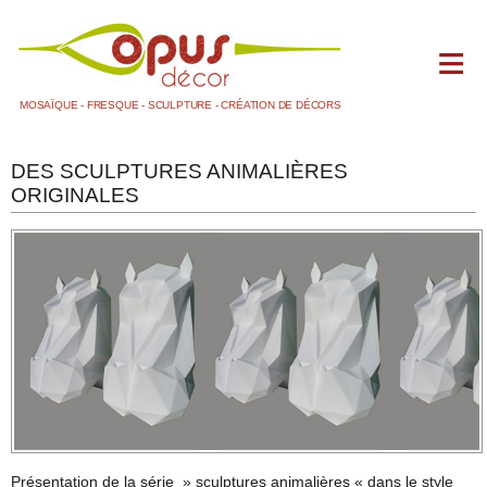
MOSAÏQUE - FRESQUE - SCULPTURE - CRÉATION DE DÉCORS
ACCUEIL
DES SCULPTURES ANIMALIÈRES
BLOG
ORIGINALES
+
DOMAINES D'ACTIVITÉS
LA FRESQUE PEINTE
LA MOSAÏQUE
1 SALLE DE BAIN
2 AUTRES
LA SCULPTURE ET LE MOULAGE
LE MAQUETTISME
LES DÉCORS
Présentation de la série » sculptures animalières « dans le style