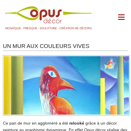
MOSAÏQUE - FRESQUE - SCULPTURE - CRÉATION DE DÉCORS
ACCUEIL
UN MUR AUX COULEURS VIVES
BLOG
+
DOMAINES D'ACTIVITÉS
LA FRESQUE PEINTE
LA MOSAÏQUE
1 SALLE DE BAIN
2 AUTRES
LA SCULPTURE ET LE MOULAGE
LE MAQUETTISME
Ce pan de mur en aggloméré a été
relooké
grâce à un décor
LES DÉCORS
peinture au graphisme dynamique. En effet Opus décor réalise des