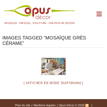
MOSAÏQUE - FRESQUE - SCULPTURE - CRÉATION DE DÉCORS
ACCUEIL
IMAGES TAGGED "MOSAÏQUE GRÈS
BLOG
CÉRAME"
+
DOMAINES D'ACTIVITÉS
LA FRESQUE PEINTE
LA MOSAÏQUE
1 SALLE DE BAIN
2 AUTRES
[ AFFICHER EN MODE DIAPORAMA ]
LA SCULPTURE ET LE MOULAGE
LE MAQUETTISME
LES DÉCORS
Plan du site
Mentions légales
Opus Décor © 2026